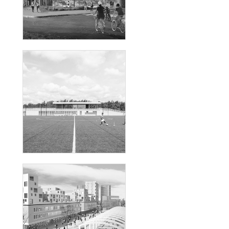
CONSTRUCTION D'UN
ÉQUIPEMENT SPORTIF DEDIÉ AU
FUTSAL ET AU HANDBALL
CONSTRUCTION D'UNE TRIBUNE
DE FOOTBALL AU SEIN DU PARC
SPORTIF ET SCOLAIRE_LE
BOURGET