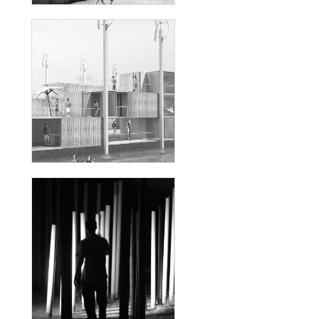
WIND STREET
THÉÂTRE ÉPHÉMÈRE